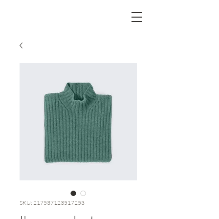
SKU: 217537123517253